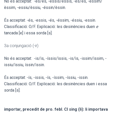
No és acceptat: -es/ès, -éssis/èssis, -es/ès, -essim/
èssim, -essiu/èssiu, -éssin/èssin
.
És acceptat: -és, -essis, -és, -éssim, -éssiu, -essin.
Classificació: O/F. Explicació: les desinències duen
e
tancada [e] i essa sorda [s].
3a conjungació (-ir)
No és acceptat: -is/ìs, -íssis/ìssis, -is/ìs, -issim/ìssim, -
issiu/ìssiu, íssin/ìssin
.
És acceptat: -ís, -issis, -ís, -íssim, -íssiu, -issin.
Classificació: O/F. Explicació: les desinències duen i essa
sorda [s].
importar, precedit de pro. febl. CI sing (li): li importava