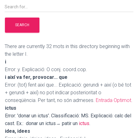
There are currently 32 mots in this directory beginning with
the letter I.
i
Error: y. Explicació: O conj. coord.cop.
i així va fer, provocar... que
Error: (tot) fent així que... Explicació: gerundi + així (o bé tot
+ gerundi + així) no pot indicar posterioritat o
conseqüència. Per tant, no són admeses.
Entrada Optimot
.
ictus
Error: 'donar un ictus'. Classificació: MS. Explicació: calc del
cast. Ex.: donar un ictus→ patir un
ictus
.
idea, idees