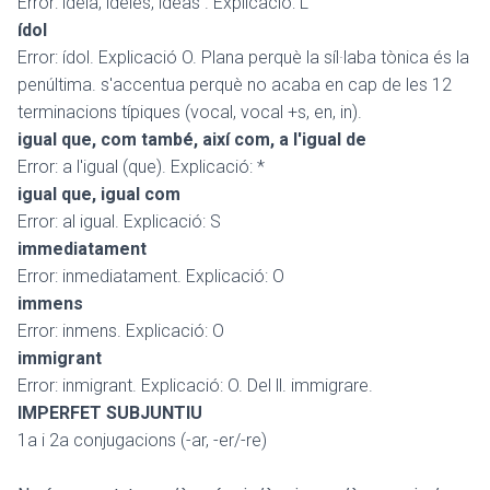
Error: ideia, ideies, ideas . Explicació: L
ídol
Error: ídol. Explicació O. Plana perquè la síl·laba tònica és la
penúltima. s'accentua perquè no acaba en cap de les 12
terminacions típiques (vocal, vocal +s, en, in).
igual que, com també, així com, a l'igual de
Error: a l'igual (que). Explicació: *
igual que, igual com
Error: al igual. Explicació: S
immediatament
Error: inmediatament. Explicació: O
immens
Error: inmens. Explicació: O
immigrant
Error: inmigrant. Explicació: O. Del ll. immigrare.
IMPERFET SUBJUNTIU
1a i 2a conjugacions (-ar, -er/-re)