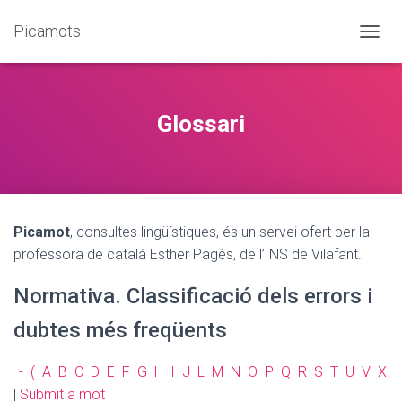
Picamots
C
A
N
V
I
Glossari
A
L
A
N
A
V
Picamot
, consultes lingüístiques, és un servei ofert per la
E
G
professora de català Esther Pagès, de l’INS de Vilafant.
A
C
Normativa. Classificació dels errors i
I
Ó
dubtes més freqüents
-
(
A
B
C
D
E
F
G
H
I
J
L
M
N
O
P
Q
R
S
T
U
V
X
|
Submit a mot