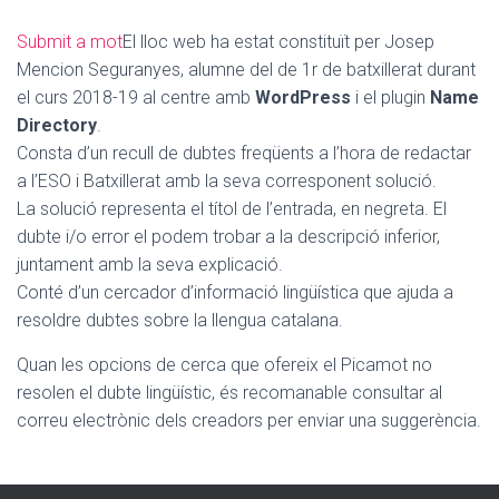
Submit a mot
El lloc web ha estat constituït per Josep
Mencion Seguranyes, alumne del de 1r de batxillerat durant
el curs 2018-19 al centre amb
WordPress
i el plugin
Name
Directory
.
Consta d’un recull de dubtes freqüents a l’hora de redactar
a l’ESO i Batxillerat amb la seva corresponent solució.
La solució representa el títol de l’entrada, en negreta. El
dubte i/o error el podem trobar a la descripció inferior,
juntament amb la seva explicació.
Conté d’un cercador d’informació lingüística que ajuda a
resoldre dubtes sobre la llengua catalana.
Quan les opcions de cerca que ofereix el Picamot no
resolen el dubte lingüístic, és recomanable consultar al
correu electrònic dels creadors per enviar una suggerència.