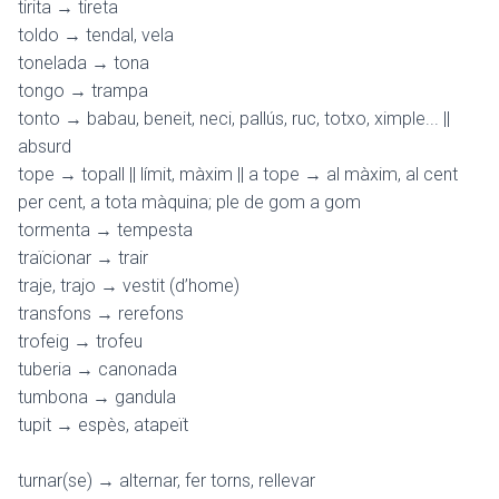
tirita → tireta
toldo → tendal, vela
tonelada → tona
tongo → trampa
tonto → babau, beneit, neci, pallús, ruc, totxo, ximple... ||
absurd
tope → topall || límit, màxim || a tope → al màxim, al cent
per cent, a tota màquina; ple de gom a gom
tormenta → tempesta
traïcionar → trair
traje, trajo → vestit (d’home)
transfons → rerefons
trofeig → trofeu
tuberia → canonada
tumbona → gandula
tupit → espès, atapeït
turnar(se) → alternar, fer torns, rellevar