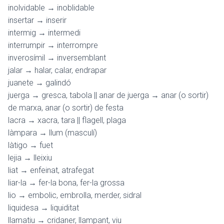
inolvidable → inoblidable
insertar → inserir
intermig → intermedi
interrumpir → interrompre
inverosímil → inversemblant
jalar → halar, calar, endrapar
juanete → galindó
juerga → gresca, tabola || anar de juerga → anar (o sortir)
de marxa, anar (o sortir) de festa
lacra → xacra, tara || flagell, plaga
làmpara → llum (masculí)
làtigo → fuet
lejia → lleixiu
liat → enfeinat, atrafegat
liar-la → fer-la bona, fer-la grossa
lio → embolic, embrolla, merder, sidral
liquidesa → liquiditat
llamatiu → cridaner, llampant, viu