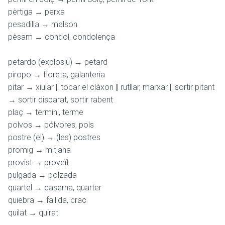
pèrtiga → perxa
pesadilla → malson
pèsam → condol, condolença
petardo (explosiu) → petard
piropo → floreta, galanteria
pitar → xiular || tocar el clàxon || rutllar, marxar || sortir pitant
→ sortir disparat, sortir rabent
plaç → termini, terme
polvos → pólvores, pols
postre (el) → (les) postres
promig → mitjana
provist → proveït
pulgada → polzada
quartel → caserna, quarter
quiebra → fallida, crac
quilat → quirat