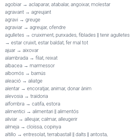
agobiar → aclaparar, atabalar, angoixar, molestar
agravant → agreujant
agravi → greuge
agraviar → agreujar, ofendre
agulletes → cruiximent, punxades, fiblades || tenir agulletes
→ estar cruixit, estar baldat, fer mal tot
ajuar → aixovar
alambrada → filat, reixat
albacea → marmessor
albornós → barnús
aleació → aliatge
alentar → encoratjar, animar, donar ànim
alevosia → traïdoria
alfombra → catifa, estora
alimentici → alimentari || alimentós
aliviar → alleujar, calmar, alleugerir
almeja → cloïssa, copinya
altillo → entresolat, terrabastall || dalts || antosta,