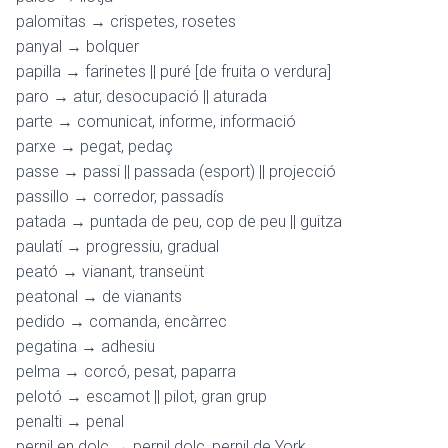
palomitas → crispetes, rosetes
panyal → bolquer
papilla → farinetes || puré [de fruita o verdura]
paro → atur, desocupació || aturada
parte → comunicat, informe, informació
parxe → pegat, pedaç
passe → passi || passada (esport) || projecció
passillo → corredor, passadís
patada → puntada de peu, cop de peu || guitza
paulatí → progressiu, gradual
peató → vianant, transeünt
peatonal → de vianants
pedido → comanda, encàrrec
pegatina → adhesiu
pelma → corcó, pesat, paparra
pelotó → escamot || pilot, gran grup
penalti → penal
pernil en dolç → pernil dolç, pernil de York