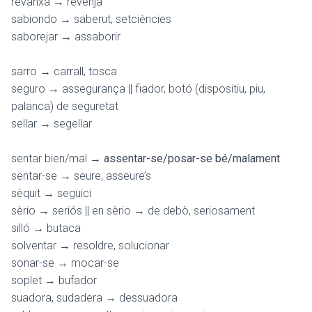
revanxa → revenja
sabiondo → saberut, setciències
saborejar → assaborir
sarro → carrall, tosca
seguro → assegurança || fiador, botó (dispositiu, piu,
palanca) de seguretat
sellar → segellar
sentar bien/mal
→ assentar-se/posar-se bé/malament
sentar-se → seure, asseure’s
sèquit → seguici
sèrio → seriós || en sèrio → de debò, seriosament
silló → butaca
solventar → resoldre, solucionar
sonar-se → mocar-se
soplet → bufador
suadora, sudadera → dessuadora