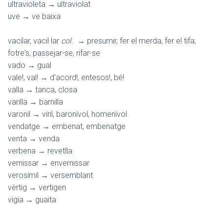
ultravioleta → ultraviolat
uve → ve baixa
vacilar, vacil·lar
col.
→ presumir, fer el merda, fer el tifa;
fotre's, passejar-se, rifar-se
vado → gual
vale!, val! → d'acord!, entesos!, bé!
valla → tanca, closa
varilla → barnilla
varonil → viril, baronívol, homenívol
vendatge → embenat, embenatge
venta → venda
verbena → revetlla
vernissar → envernissar
verosímil → versemblant
vèrtig → vertigen
vigia → guaita