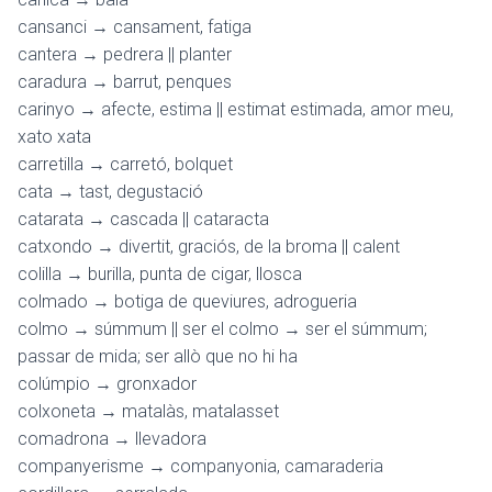
cansanci → cansament, fatiga
cantera → pedrera || planter
caradura → barrut, penques
carinyo → afecte, estima || estimat estimada, amor meu,
xato xata
carretilla → carretó, bolquet
cata → tast, degustació
catarata → cascada || cataracta
catxondo → divertit, graciós, de la broma || calent
colilla → burilla, punta de cigar, llosca
colmado → botiga de queviures, adrogueria
colmo → súmmum || ser el colmo → ser el súmmum;
passar de mida; ser allò que no hi ha
colúmpio → gronxador
colxoneta → matalàs, matalasset
comadrona → llevadora
companyerisme → companyonia, camaraderia