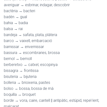
averiguar → esbrinar, indagar, descobrir
bactèria → bacteri
badén → gual
bahia → badia
balsa → rai
bandeja → safata, plata, plàtera
barco → vaixell, embarcació
barnissar → envernissar
bassura → escombraries, brossa
bemol → bemoll
berberetxo → catxel, escopinya
bissagra → frontissa
bisuteria → bijuteria
bolleria → brioixeria, pastes
bolso → bossa, bossa de mà
boquilla → broquet
borde → vora, caire, cantell || antipàtic, estúpid, repel·lent,
malcarat