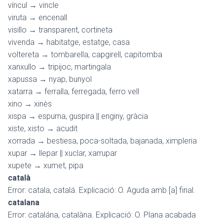
víncul → vincle
viruta → encenall
visillo → transparent, cortineta
vivenda → habitatge, estatge, casa
voltereta → tombarella, capgirell, capitomba
xanxullo → tripijoc, martingala
xapussa → nyap, bunyol
xatarra → ferralla, ferregada, ferro vell
xino → xinès
xispa → espurna, guspira || enginy, gràcia
xiste, xisto → acudit
xorrada → bestiesa, poca-soltada, bajanada, ximpleria
xupar → llepar || xuclar, xarrupar
xupete → xumet, pipa
català
Error: catala, catalá. Explicació: O. Aguda amb [a] final.
catalana
Error: catalána, catalàna. Explicació: O. Plana acabada