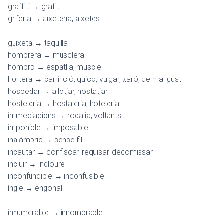
graffiti → grafit
griferia → aixeteria, aixetes
guixeta → taquilla
hombrera → musclera
hombro → espatlla, muscle
hortera → carrincló, quico, vulgar, xaró, de mal gust
hospedar → allotjar, hostatjar
hosteleria → hostaleria, hoteleria
immediacions → rodalia, voltants
imponible → imposable
inalàmbric → sense fil
incautar → confiscar, requisar, decomissar
incluir → incloure
inconfundible → inconfusible
ingle → engonal
innumerable → innombrable