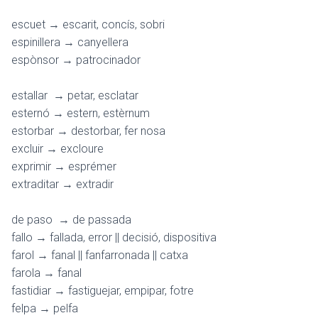
escuet → escarit, concís, sobri
espinillera → canyellera
espònsor → patrocinador
estallar → petar, esclatar
esternó → estern, estèrnum
estorbar → destorbar, fer nosa
excluir → excloure
exprimir → esprémer
extraditar → extradir
de paso → de passada
fallo → fallada, error || decisió, dispositiva
farol → fanal || fanfarronada || catxa
farola → fanal
fastidiar → fastiguejar, empipar, fotre
felpa → pelfa