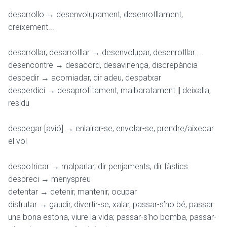
desarrollo → desenvolupament, desenrotllament,
creixement...
desarrollar, desarrotllar → desenvolupar, desenrotllar...
desencontre → desacord, desavinença, discrepància
despedir → acomiadar, dir adeu, despatxar
desperdici → desaprofitament, malbaratament || deixalla,
residu
despegar [avió] → enlairar-se, envolar-se, prendre/aixecar
el vol
despotricar → malparlar, dir penjaments, dir fàstics
despreci → menyspreu
detentar → detenir, mantenir, ocupar
disfrutar → gaudir, divertir-se, xalar, passar-s’ho bé, passar
una bona estona, viure la vida; passar-s'ho bomba, passar-