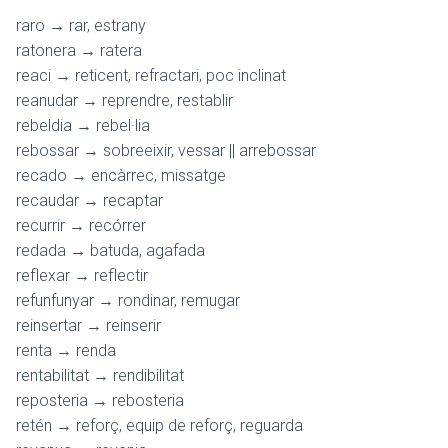
raro → rar, estrany
ratonera → ratera
reaci → reticent, refractari, poc inclinat
reanudar → reprendre, restablir
rebeldia → rebel·lia
rebossar → sobreeixir, vessar || arrebossar
recado → encàrrec, missatge
recaudar → recaptar
recurrir → recórrer
redada → batuda, agafada
reflexar → reflectir
refunfunyar → rondinar, remugar
reinsertar → reinserir
renta → renda
rentabilitat → rendibilitat
reposteria → rebosteria
retén → reforç, equip de reforç, reguarda