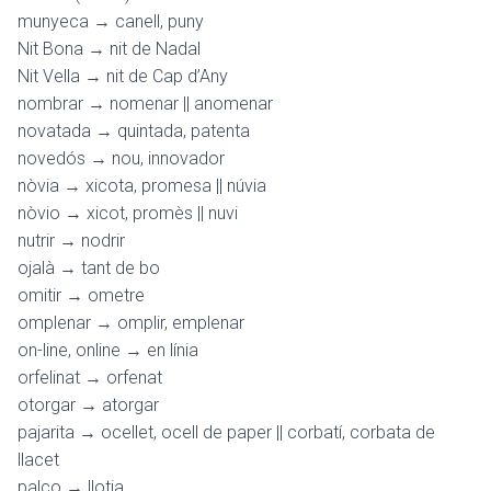
munyeca → canell, puny
Nit Bona → nit de Nadal
Nit Vella → nit de Cap d’Any
nombrar → nomenar || anomenar
novatada → quintada, patenta
novedós → nou, innovador
nòvia → xicota, promesa || núvia
nòvio → xicot, promès || nuvi
nutrir → nodrir
ojalà → tant de bo
omitir → ometre
omplenar → omplir, emplenar
on-line, online → en línia
orfelinat → orfenat
otorgar → atorgar
pajarita → ocellet, ocell de paper || corbatí, corbata de
llacet
palco → llotja