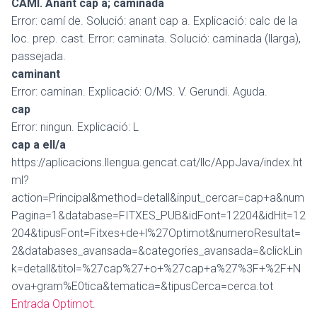
CAMÍ. Anant cap a; caminada
Error: camí de. Solució: anant cap a. Explicació: calc de la
loc. prep. cast. Error: caminata. Solució: caminada (llarga),
passejada.
caminant
Error: caminan. Explicació: O/MS. V. Gerundi. Aguda.
cap
Error: ningun. Explicació: L
cap a ell/a
https://aplicacions.llengua.gencat.cat/llc/AppJava/index.ht
ml?
action=Principal&method=detall&input_cercar=cap+a&num
Pagina=1&database=FITXES_PUB&idFont=12204&idHit=12
204&tipusFont=Fitxes+de+l%27Optimot&numeroResultat=
2&databases_avansada=&categories_avansada=&clickLin
k=detall&titol=%27cap%27+o+%27cap+a%27%3F+%2F+N
ova+gram%E0tica&tematica=&tipusCerca=cerca.tot
Entrada Optimot
.