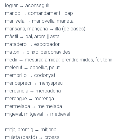
lograr → aconseguir
mando → comandament || cap
manivela → manovella, maneta
mansana, mançana → illa (de cases)
màstil → pal, arbre || asta
matadero → escorxador
maton → pinxo, perdonavides
medir → mesurar, amidar, prendre mides, fer, tenir
melenut → cabellut, pelut
membrillo → codonyat
menospreci → menyspreu
mercancia → mercaderia
merengue → merenga
mermelada → melmelada
migeval, mitgeval → medieval
mitja, promig → mitjana
muleta (bastó) → crossa