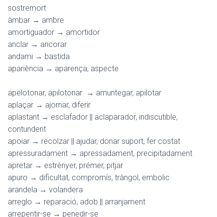
sostremort
àmbar → ambre
amortiguador → amortidor
anclar → ancorar
andami → bastida
apariència → aparença, aspecte
apelotonar, apilotonar → amuntegar, apilotar
aplaçar → ajornar, diferir
aplastant → esclafador || aclaparador, indiscutible,
contundent
apoiar → recolzar || ajudar, donar suport, fer costat
apressuradament → apressadament, precipitadament
apretar → estrènyer, prémer, pitjar
apuro → dificultat, compromís, tràngol, embolic
arandela → volandera
arreglo → reparació, adob || arranjament
arrepentir-se → penedir-se