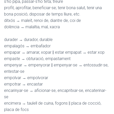
s'ho pipa, passar-s'ho teta; treure
profit, aprofitar, beneficiar-se; tenir bona salut, tenir una
bona posició; disposar de temps lliure
, etc.
ditxós → maleït, renoi de, diantre de, coi de
dolència → malaltia, mal, xacra
durader → durador, durable
empalagós → embafador
empapar → amarar, xopar || estar empapat → estar xop
empaste → obturació, empastament
empenyar → empenyorar || empenyar-se → entossudir-se,
entestar-se
empolvar → empolvorar
empotrar → encastar
encarinyar-se → aficionar-se, encapritxar-se, encaterinar-
se
encimera → taulell de cuina, fogons || placa de cocció,
placa de focs