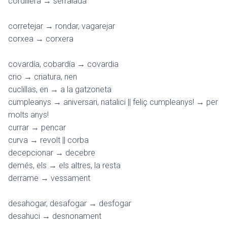
cordillera → serralada
corretejar → rondar, vagarejar
corxea → corxera
covardía, cobardía → covardia
crio → criatura, nen
cuclillas, en → a la gatzoneta
cumpleanys → aniversari, natalici || feliç cumpleanys! → per
molts anys!
currar → pencar
curva → revolt || corba
decepcionar → decebre
demés, els → els altres, la resta
derrame → vessament
desahogar, desafogar → desfogar
desahuci → desnonament