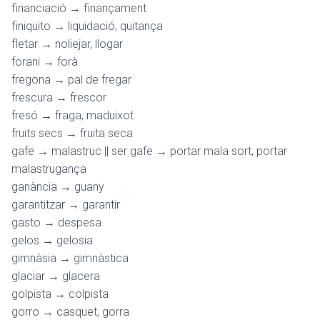
financiació → finançament
finiquito → liquidació, quitança
fletar → noliejar, llogar
forani → forà
fregona → pal de fregar
frescura → frescor
fresó → fraga, maduixot
fruits secs → fruita seca
gafe → malastruc || ser gafe → portar mala sort, portar
malastrugança
ganància → guany
garantitzar → garantir
gasto → despesa
gelos → gelosia
gimnàsia → gimnàstica
glaciar → glacera
golpista → colpista
gorro → casquet, gorra