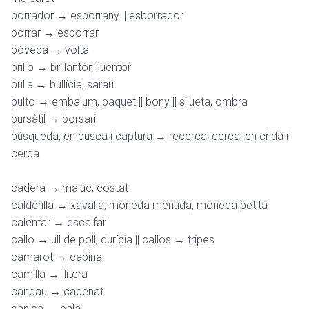
borrador → esborrany || esborrador
borrar → esborrar
bòveda → volta
brillo → brillantor, lluentor
bulla → bullícia, sarau
bulto → embalum, paquet || bony || silueta, ombra
bursàtil → borsari
búsqueda; en busca i captura → recerca, cerca; en crida i
cerca
cadera → maluc, costat
calderilla → xavalla, moneda menuda, moneda petita
calentar → escalfar
callo → ull de poll, durícia || callos → tripes
camarot → cabina
camilla → llitera
candau → cadenat
canica → bala