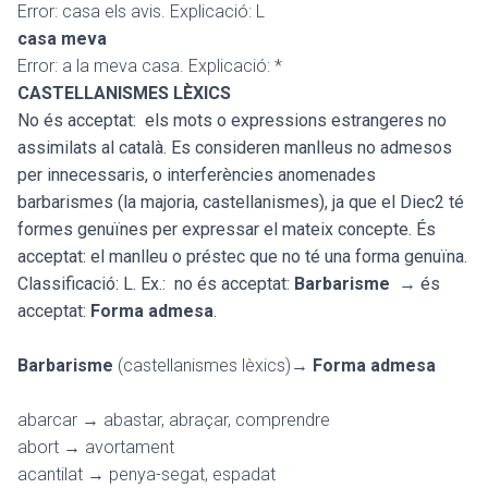
Error: casa els avis. Explicació: L
casa meva
Error: a la meva casa. Explicació: *
CASTELLANISMES LÈXICS
No és acceptat: els mots o expressions estrangeres no
assimilats al català. Es consideren manlleus no admesos
per innecessaris, o interferències anomenades
barbarismes (la majoria, castellanismes), ja que el Diec2 té
formes genuïnes per expressar el mateix concepte
. És
acceptat: el manlleu o préstec que no té una forma genuïna.
Classificació: L. Ex.:
no és acceptat:
Barbarisme
→ és
acceptat:
Forma admesa
.
Barbarisme
(castellanismes lèxics)
→
Forma admesa
abarcar → abastar, abraçar, comprendre
abort → avortament
acantilat → penya-segat, espadat