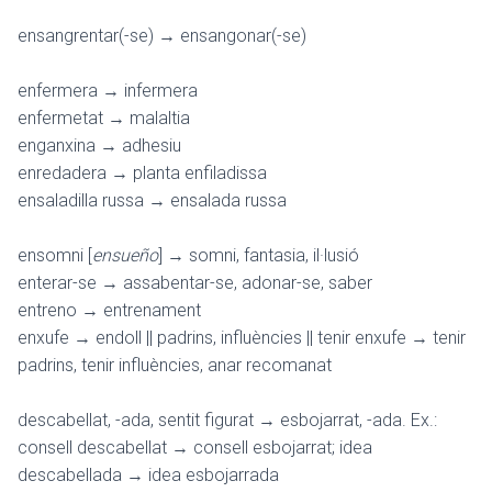
ensangrentar(-se) → ensangonar(-se)
enfermera → infermera
enfermetat → malaltia
enganxina → adhesiu
enredadera → planta enfiladissa
ensaladilla russa → ensalada russa
ensomni [
ensueño
] → somni, fantasia, il·lusió
enterar-se → assabentar-se, adonar-se, saber
entreno → entrenament
enxufe → endoll || padrins, influències || tenir enxufe → tenir
padrins, tenir influències, anar recomanat
descabellat, -ada, sentit figurat → esbojarrat, -ada. Ex.:
consell descabellat → consell esbojarrat; idea
descabellada → idea esbojarrada