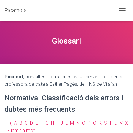
Picamots
C
A
N
V
I
Glossari
A
L
A
N
A
V
Picamot
, consultes lingüístiques, és un servei ofert per la
E
G
professora de català Esther Pagès, de l’INS de Vilafant.
A
C
Normativa. Classificació dels errors i
I
Ó
dubtes més freqüents
-
(
A
B
C
D
E
F
G
H
I
J
L
M
N
O
P
Q
R
S
T
U
V
X
|
Submit a mot