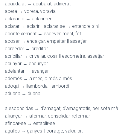
acaudalat → acabalat, adinerat
acera → vorera, voravia
aclaració → aclariment
aclarar → aclarir || aclarar-se → entendre-s’hi
aconteixement → esdeveniment, fet
acosar → encalçar, empaitar || assetjar
acreedor → creditor
acribillar → crivellar, cosir || escometre, assetjar
acunyar → encunyar
adelantar → avançar
ademés → a més, a més a més
adoquí → llamborda, llambordí
aduana → duana
a escondidas → d'amagat, d'amagatotis, per sota mà
afiançar → afermar, consolidar, refermar
afincar-se → establir-se
agalles → ganyes || coratge, valor, pit