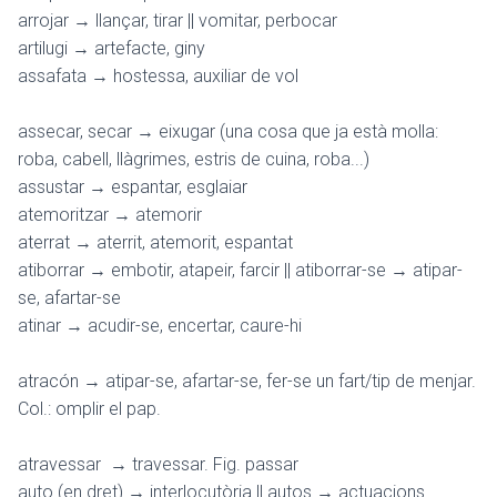
arrojar → llançar, tirar || vomitar, perbocar
artilugi → artefacte, giny
assafata → hostessa, auxiliar de vol
assecar, secar → eixugar (una cosa que ja està molla:
roba, cabell, llàgrimes, estris de cuina, roba...)
assustar → espantar, esglaiar
atemoritzar → atemorir
aterrat → aterrit, atemorit, espantat
atiborrar → embotir, atapeir, farcir || atiborrar-se → atipar-
se, afartar-se
atinar → acudir-se, encertar, caure-hi
atracón → atipar-se, afartar-se, fer-se un fart/tip de menjar.
Col.: omplir el pap.
atravessar → travessar. Fig. passar
auto (en dret) → interlocutòria || autos → actuacions